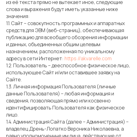
из её текста прямо не вытекает иное, следующие
слова и выражения будут иметь указанные ниже
значения:
1.1. Сайт – совокупность программных и аппаратных
средств для ЭВМ (веб-страниц), обеспечивающая
публикацию для всеобщего обозрения информации
и данных, объединенных общим целевым
назначением, расположенная по уникальному
адресу в сети Интернет:
https://akvarelle.com
1.2. Пользователь – дееспособное физическое лицо,
использующее Сайт и/или оставившее заявку на
Сайте.
1.3. Личная информация Пользователя (личные
данные Пользователя) – любая информация и
сведения, позволяющая прямо или косвенно
идентифицировать Пользователя как физическое
лицо.
1.4. Администрация Сайта (далее – Администрация) –
владелец Дрень-Лопатко Вероника Николаевна, а
равно уполномоченные им лица, действующие от